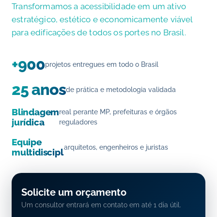
Transformamos a acessibilidade em um ativo
estratégico, estético e economicamente viável
para edificações de todos os portes no Brasil.
+900
projetos entregues em todo o Brasil
25 anos
de prática e metodologia validada
Blindagem
real perante MP, prefeituras e órgãos
jurídica
reguladores
Equipe
arquitetos, engenheiros e juristas
multidisciplinar
Solicite um orçamento
Um consultor entrará em contato em até 1 dia útil.