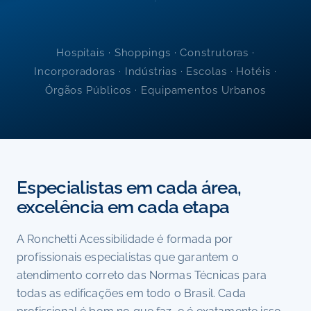
Hospitais · Shoppings · Construtoras ·
Incorporadoras · Indústrias · Escolas · Hotéis ·
Órgãos Públicos · Equipamentos Urbanos
Especialistas em cada área,
excelência em cada etapa
A Ronchetti Acessibilidade é formada por
profissionais especialistas que garantem o
atendimento correto das Normas Técnicas para
todas as edificações em todo o Brasil. Cada